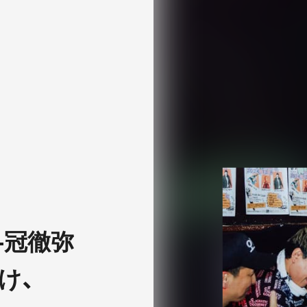
3 -冠徹弥
け、