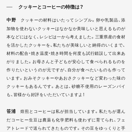
クッキーとコーヒーの特徴は？
中野
クッキーの材料はいたってシンプル。卵や乳製品、添
加物を使わないクッキーはなかなか美味しいと思えるものが
本などにはなく、レシピは一から考えました。三重県産の食材
を活かしたクッキーを、私たちが美味しいと納得のいくまで、
材料の配合・焼き温度・焼き時間を何度も試行錯誤して出来あ
がりました。お母さんと子どもが安心して食べられるものを
作りたいというのが元ですが、自分が食べたいものも作って
います。おみそクッキーやあおさクッキーなど変わった味の
クッキーもあるんです。あとは、砂糖不使用のレーズンパイ
も、皆様から好評をいただいていますよ！
笹浦
焙煎とコーヒーは私が担当しています。私たちが選ん
だコーヒー生豆は農薬も化学肥料も使わずに育てられ、フェ
アトレードで送られてきたものです。その豆をゆっくりと手